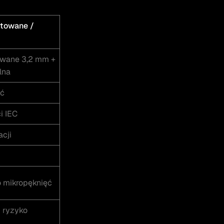
rtowane /
owane 3,2 mm +
lna
ść
i IEC
acji
o mikropęknięć
i ryzyko