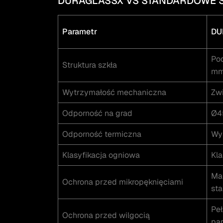
DURAGLASSX VS STANDARDOWE 
Parametr
DU
Pod
Struktura szkła
m
Wytrzymałość mechaniczna
Zwi
Odporność na grad
Ø4
Odporność termiczna
Wys
Klasyfikacja ogniowa
Kla
Ma
Ochrona przed mikropęknięciami
sta
Peł
Ochrona przed wilgocią
pa