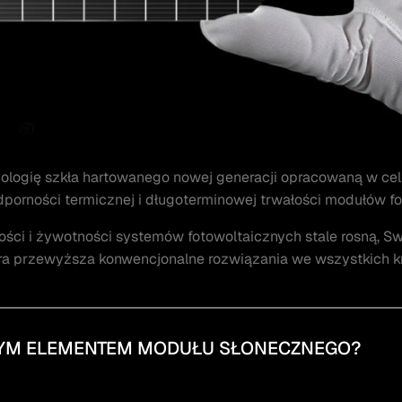
logię szkła hartowanego nowej generacji opracowaną w ce
porności termicznej i długoterminowej trwałości modułów fo
i i żywotności systemów fotowoltaicznych stale rosną, Sw
tóra przewyższa konwencjonalne rozwiązania we wszystkich 
WYM ELEMENTEM MODUŁU SŁONECZNEGO?