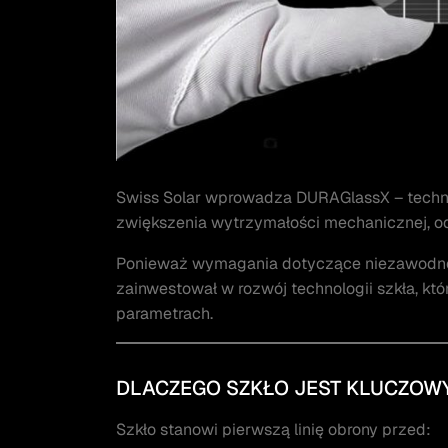
Swiss Solar wprowadza DURAGlassX – techno
zwiększenia wytrzymałości mechanicznej, od
Ponieważ wymagania dotyczące niezawodnośc
zainwestował w rozwój technologii szkła, k
parametrach.
DLACZEGO SZKŁO JEST KLUCZO
Szkło stanowi pierwszą linię obrony przed: