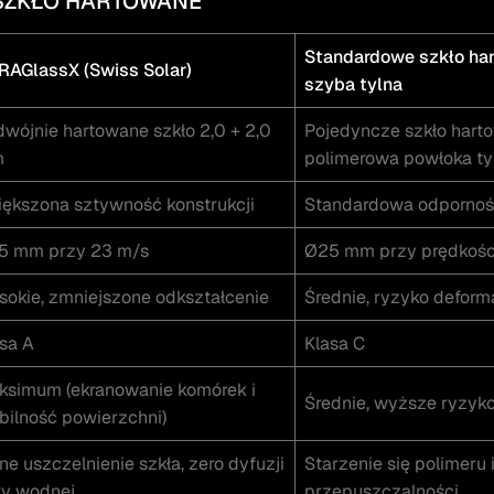
SZKŁO HARTOWANE
Standardowe szkło ha
RAGlassX (Swiss Solar)
szyba tylna
wójnie hartowane szkło 2,0 + 2,0
Pojedyncze szkło hart
m
polimerowa powłoka ty
ększona sztywność konstrukcji
Standardowa odporno
5 mm przy 23 m/s
Ø25 mm przy prędkośc
okie, zmniejszone odkształcenie
Średnie, ryzyko deform
sa A
Klasa C
ksimum (ekranowanie komórek i
Średnie, wyższe ryzyk
bilność powierzchni)
ne uszczelnienie szkła, zero dyfuzji
Starzenie się polimeru 
ry wodnej
przepuszczalności