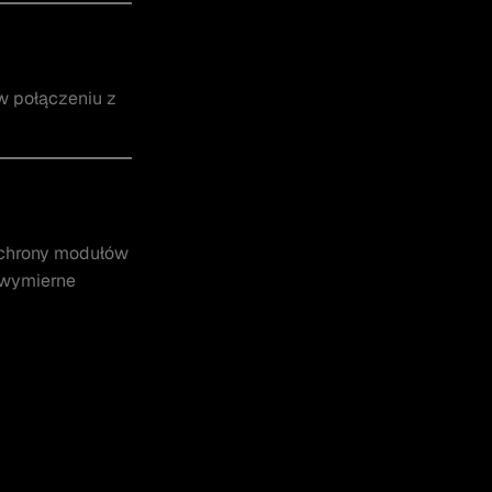
w połączeniu z
ochrony modułów
ą wymierne