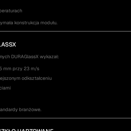
peraturach
zymała konstrukcja modułu.
LASSX
jnych DURAGlassX wykazał:
5 mm przy 23 m/s
ejszonym odkształceniu
ciami
tandardy branżowe.