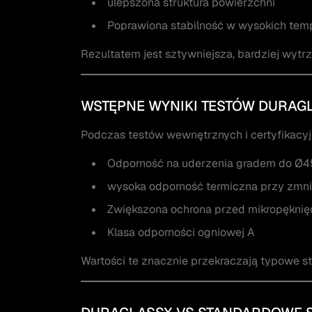
ulepszona struktura powierzchni
Poprawiona stabilność w wysokich tem
Rezultatem jest sztywniejsza, bardziej wytr
WSTĘPNE WYNIKI TESTÓW DURAG
Podczas testów wewnętrznych i certyfikacy
Odporność na uderzenia gradem do Ø4
wysoka odporność termiczna przy zmni
Zwiększona ochrona przed mikropęknię
Klasa odporności ogniowej A
Wartości te znacznie przekraczają typowe s