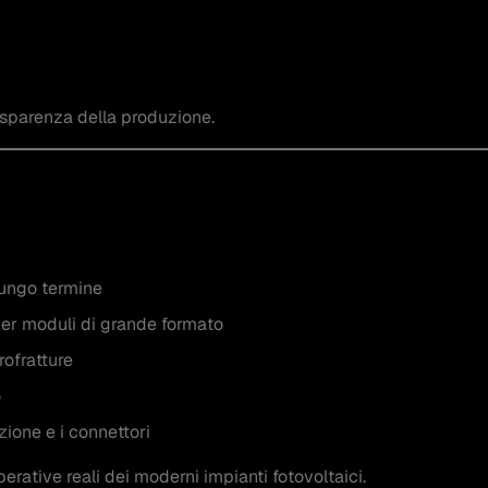
rasparenza della produzione.
lungo termine
per moduli di grande formato
rofratture
o
nzione e i connettori
erative reali dei moderni impianti fotovoltaici.