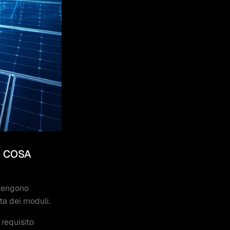
E COSA
 vengono
ata dei moduli.
 requisito