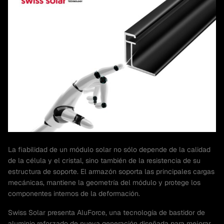
La fiabilidad de un módulo solar no sólo depende de la calidad
de la célula y el cristal, sino también de la resistencia de su
estructura de soporte. El armazón soporta las principales cargas
mecánicas, mantiene la geometría del módulo y protege los
componentes internos de la deformación.
Swiss Solar presenta AluForce, una tecnología de bastidor de
aluminio reforzado de nueva generación diseñada para mejorar