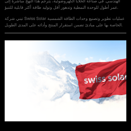
الهندسي. في صناعة الخلايا الكهروضوئية، يُترجم هذا النهج مباشرةً إلى
عمر أطول للوحدة النمطية وتدهور أقل وتوليد طاقة أكثر قابلية للتنبؤ.
تبني شركة Swiss Solar عمليات تطوير وتصنيع وحدات الطاقة الشمسية
الخاصة بها على مبادئ تضمن استقرار المنتج وأدائه على المدى الطويل.